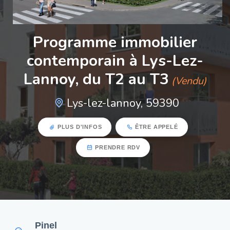
Programme immobilier
contemporain à Lys-Lez-
Lannoy, du T2 au T3
(Vendu)
Lys-lez-lannoy, 59390
PLUS D'INFOS
ÊTRE APPELÉ
PRENDRE RDV
Pinel