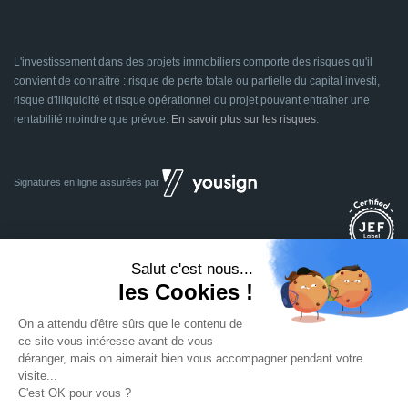
L'investissement dans des projets immobiliers comporte des risques qu'il
convient de connaître : risque de perte totale ou partielle du capital investi,
risque d'illiquidité et risque opérationnel du projet pouvant entraîner une
rentabilité moindre que prévue.
En savoir plus sur les risques
.
Signatures en ligne assurées par
Dividom.com
Tous droits réservés
2014 - 2026
Conçu avec
à Euratechnologies 59000 Lille
Mentions légales
CGU
CGV
Confidentialité
Cookies
Mettre à jour les préférences des cookies