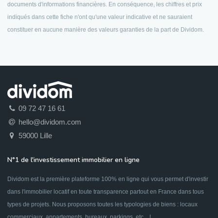
documents d'informations financières. En conséquence, les chiffres et prix
indiqués dans cette fiche n'ont qu'une valeur indicative et ne sauraient
constituer en aucune manière des valeurs garanties de la part de Dividom.
09 72 47 16 61
hello@dividom.com
59000 Lille
N°1 de l'investissement immobilier en ligne
Dividom est la première plateforme 100% en ligne qui vous permet d'investir
dans l'immobilier locatif en toute transparence partout en France dans tous
types de projets. Nous proposons toutes les typologies de biens : locaux
commerciaux, appartements, bureaux, parkings, etc... !