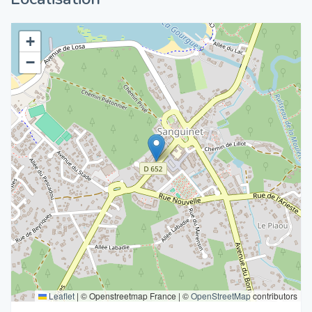
+
−
Leaflet
|
© Openstreetmap France | ©
OpenStreetMap
contributors