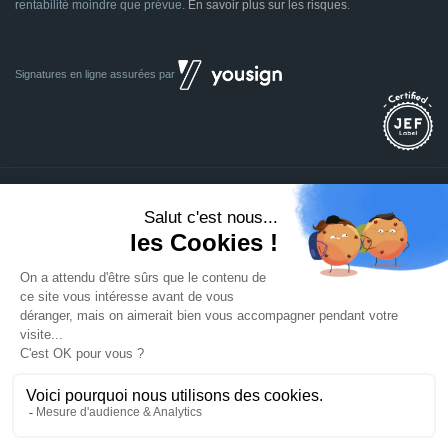
rentabilité moindre que prévue.
En savoir plus sur les risques
.
Signatures en ligne assurées par
Dividom.com
Tous droits réservés
2014 - 2026
Conçu avec
à Euratechnologies 59000 Lille
Mentions légales
CGU
CGV
Confidentialité
Cookies
Mettre à jour les préférences des cookies