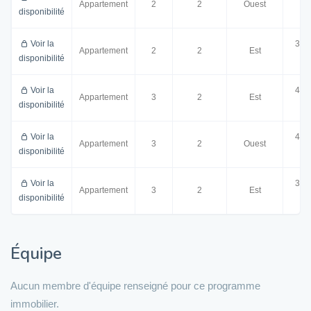
Appartement
2
2
Ouest
disponibilité
m²
Voir la
39.
Appartement
2
2
Est
disponibilité
m²
Voir la
48.
Appartement
3
2
Est
disponibilité
m²
Voir la
45.
Appartement
3
2
Ouest
disponibilité
m²
Voir la
39.
Appartement
3
2
Est
disponibilité
m²
Équipe
Aucun membre d'équipe renseigné pour ce programme
immobilier.