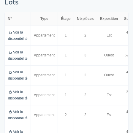
Lots
N°
Type
Étage
Nb pièces
Exposition
Surf
Voir la
48.
Appartement
1
2
Est
disponibilité
m²
Voir la
Appartement
1
3
Ouest
67.2
disponibilité
Voir la
45.
Appartement
1
2
Ouest
disponibilité
m²
Voir la
39.
Appartement
1
2
Est
disponibilité
m²
Voir la
48.
Appartement
2
2
Est
disponibilité
m²
Voir la
45.