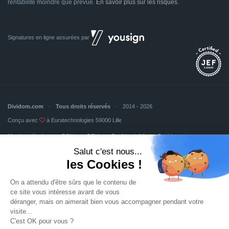
rentabilité moindre que prévue.
En savoir plus sur les risques
.
Signatures en ligne assurées par
Dividom.com
Tous droits réservés
2014 - 2026
Conçu avec
à Euratechnologies 59000 Lille
Mentions légales
CGU
CGV
Confidentialité
Cookies
Mettre à jour les préférences des cookies