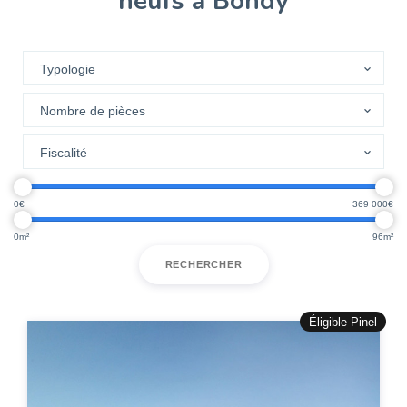
neufs à Bondy
0
369 000
0
96
RECHERCHER
Éligible Pinel