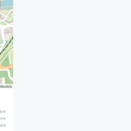
ributors
 que
oine
tre