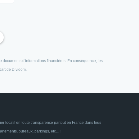
e de documents d'informations financières. En conséquence, les
 part de Dividom.
ier locatif en toute transparence partout en France dans tous
tements, bureaux, parkings, etc... !