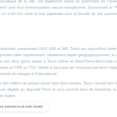
 touristique de la ville, est également inscrit au patrimoine de l'Une
verte" jouit d'un envrionnement naturel exceptionnel. Surnommée le "P
e où il fait bon vivre et très appréciée pour la beauté de son patrim
 branches comprenant l'A10, A28 et A85, Tours est aujourd'hui relié
randes villes rapidemment. Idéalement située géographiquement, la v
ce à ses deux gares située à Tours même et Saint-Pierre-des-Corps v
çaises en TER ou TGV. Située à deux pas de l'important aéroport régi
tunité de voyager à l'international.
 des milliers de jeunes venus faire leurs études, Tours connait une f
est éligible au dispositif Pinel et vous permet ainsi de bénéficier d
er réalisé.
EN SAVOIR PLUS SUR TOURS