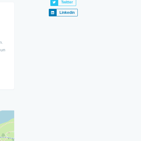
Twitter
Linkedin
m.
 un