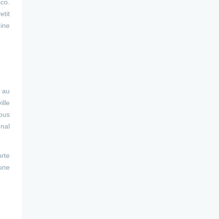
sco.
etit
oine
e au
ille
ous
onal
orte
'une