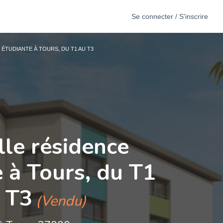
Se connecter / S'inscrire
ÉTUDIANTE À TOURS, DU T1 AU T3
le résidence
 à Tours, du T1
 T3
(Vendu)