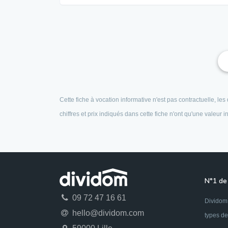
Cette fiche à vocation informative n'est pas contractuelle, l
chiffres et prix indiqués dans cette fiche n'ont qu'une valeur
N°1 de 
09 72 47 16 61
Dividom 
hello@dividom.com
types de