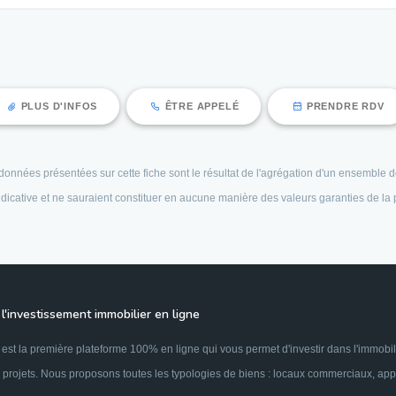
PLUS D'INFOS
ÊTRE APPELÉ
PRENDRE RDV
es données présentées sur cette fiche sont le résultat de l'agrégation d'un ensembl
 indicative et ne sauraient constituer en aucune manière des valeurs garanties de la
l'investissement immobilier en ligne
est la première plateforme 100% en ligne qui vous permet d'investir dans l'immobil
 projets. Nous proposons toutes les typologies de biens : locaux commerciaux, appar