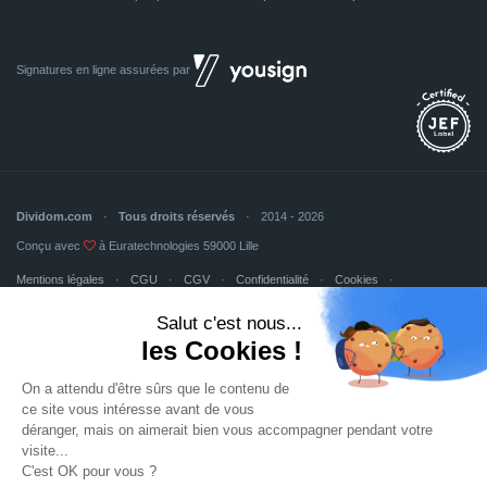
Signatures en ligne assurées par
Dividom.com
Tous droits réservés
2014 - 2026
Conçu avec
à Euratechnologies 59000 Lille
Mentions légales
CGU
CGV
Confidentialité
Cookies
Mettre à jour les préférences des cookies