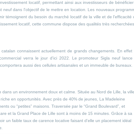
nvestissement locatif, permettant ainsi aux investisseurs de bénéficie
nt neuf dans l'objectif de le mettre en location. Les nouveaux progra
r témoignent du besoin du marché locatif de la ville et de l'efficacité
stissement locatif, cette commune dispose des qualités très recherchées
ré catalan connaissent actuellement de grands changements. En effet
 commercial verra le jour d'ici 2022. Le promoteur Sigla neuf lance
omportera aussi des cellules artisanales et un immeuble de bureaux.
le dans un environnement doux et calme. Située au Nord de Lille, la vill
 riche en opportunités. Avec près de 40% de jeunes, La Madeleine
ents ou “petites” maisons. Traversée par le “Grand Boulevard”, et
gare et la Grand Place de Lille sont à moins de 15 minutes. Grâce à sa
oir un faible taux de carence locative faisant d'elle un placement idéal
ve.