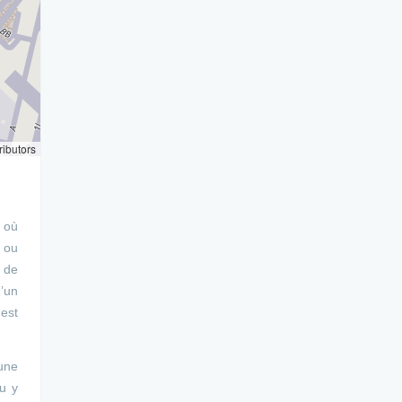
ributors
, où
s ou
 de
d’un
 est
mune
u y