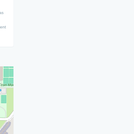
as
ment