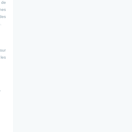
r de
mmes
 des
.
 sur
 les
e