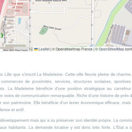
Leaflet
|
© Openstreetmap France | ©
OpenStreetMap
cont
ux Lille que s’inscrit La Madeleine. Cette ville fleurie pleine de charme
t commerces de proximités, services, structures scolaires, sportive
nts. La Madeleine bénéficie d’une position stratégique au carrefour
u de voies de communication remarquable. Riche d’une histoire de près 
ser son patrimoine. Elle bénéficie d’un levier économique efficace, mais
ense et actif.
in développement mais qui a su préserver son identité propre. La com
ux habitants. La demande locative y est donc très forte. L'État a s