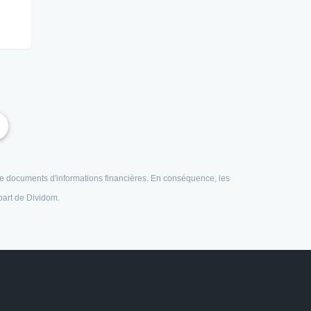
e de documents d'informations financières. En conséquence, les
 part de Dividom.