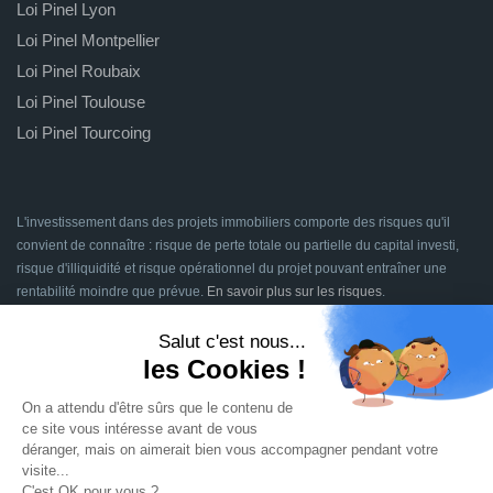
Loi Pinel Lyon
Loi Pinel Montpellier
Loi Pinel Roubaix
Loi Pinel Toulouse
Loi Pinel Tourcoing
L'investissement dans des projets immobiliers comporte des risques qu'il
convient de connaître : risque de perte totale ou partielle du capital investi,
risque d'illiquidité et risque opérationnel du projet pouvant entraîner une
rentabilité moindre que prévue.
En savoir plus sur les risques
.
Signatures en ligne assurées par