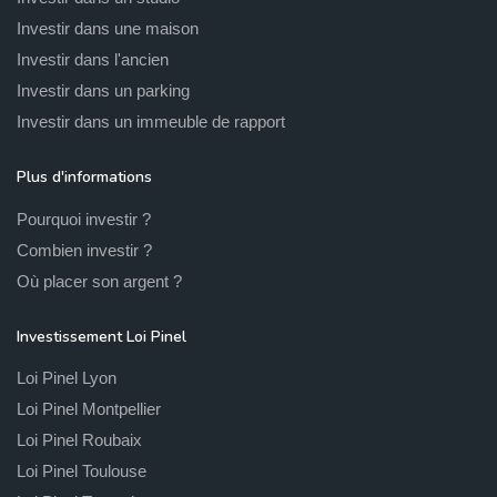
Roubaix
Immobilier neuf Wimereux
Immobilier neuf
Investir dans une maison
Wingles
Immobilier neuf Laventie
Immobilier neuf La
Investir dans l'ancien
bassée
Immobilier neuf Cucq
Immobilier neuf
Investir dans un parking
Templeuve
Immobilier neuf Fretin
Immobilier neuf
Investir dans un immeuble de rapport
Fleurbaix
Immobilier neuf Gavrelle
Immobilier neuf
Bauvin
Immobilier neuf Hazebrouck
Immobilier neuf
Plus d'informations
Marly
Immobilier neuf Saint-Martin-Boulogne
Immobilier neuf
Pourquoi investir ?
Cuincy
Immobilier neuf Anzin
Immobilier neuf Sin-le-
Combien investir ?
noble
Immobilier neuf Lille
Où placer son argent ?
Investissement Loi Pinel
Loi Pinel Lyon
Loi Pinel Montpellier
Loi Pinel Roubaix
Loi Pinel Toulouse