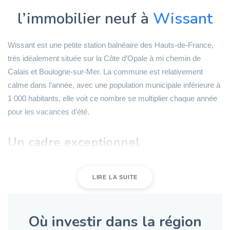
l’immobilier neuf à
Wissant
Wissant est une petite station balnéaire des Hauts-de-France,
très idéalement située sur la Côte d’Opale à mi chemin de
Calais et Boulogne-sur-Mer. La commune est relativement
calme dans l’année, avec une population municipale inférieure à
1 000 habitants, elle voit ce nombre se multiplier chaque année
pour les vacances d’été.
Un cadre exceptionnel
Les habitants de la commune de Wissant profitent d’un paysage
LIRE LA SUITE
particulièrement idyllique tout au long de l’année. Tout comme la
majorité des plages de la Côte d’Opale, la plage de la commune
est à couper de souffle. Elle s’étend sur 12 kilomètres de long et
Où investir dans la région
sur près d’1km de large à marée basse. Souvent battu par les