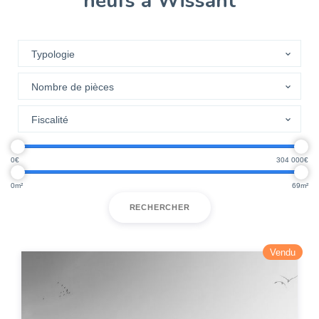
neufs à Wissant
0
304 000
0
69
RECHERCHER
Vendu