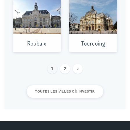
En investissant dans le neuf à Wissant vous faites des
économies! Les frais de notaire sont nettement moins
importants lorsqu’il s’agit d’un bien immobilier neuf comparé à
l’ancien, ils ne s'élèvent qu'à 3% du montant total de
l'acquisition. Devenir propriétaire d'un logement neuf peut
Roubaix
Tourcoing
également vous faire profiter d’un prêt à taux zéro (PTZ).
Faites également des économies d'énergie grâce aux
équipements aux normes : vos charges seront réduites par
1
2
rapport à l'ancien tout en préservant la planète. Vous réduisez
alors votre facture énergétique de façon significative et sur le
long terme. Acheter du neuf vous assure alors un logement
TOUTES LES VILLES OÙ INVESTIR
basse consommation, en effet la plupart des programmes
immobiliers neufs sont construits en respectant les labels de
bâtiments basse consommation (BBC), et respectent ainsi les
dernières normes environnementales en vigueur (RT 2012).