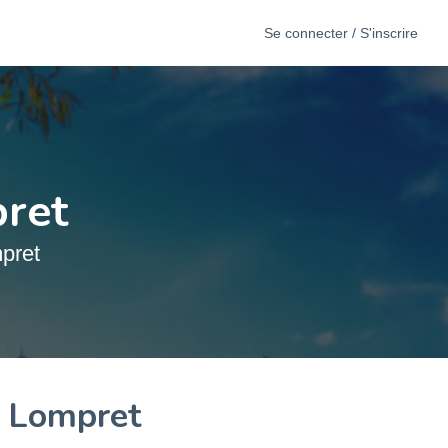
Se connecter / S'inscrire
pret
pret
à Lompret