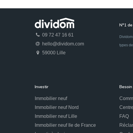
Haubourdin
Immobilier neuf Hem
Immobili
Leers
Immobilier neuf Lens
Immobilier neuf 
Lannoy
Immobilier neuf Marquette-lez-Lille
Im
N°1 de 
Nieppe
Immobilier neuf Noyelles-lès-Seclin
Roncq
09 72 47 16 61
Immobilier neuf Sailly-lez-Lannoy
Immob
Dividom 
Seclin
Immobilier neuf Sequedin
Immobilier 
hello@dividom.com
types de
Valenciennes
Immobilier neuf Vendeville
59000 Lille
Wattrelos
Immobilier neuf Wervicq-Sud
Im
Wimereux
Immobilier neuf Le Touquet-Paris
Laventie
Immobilier neuf La bassée
Immobil
Gavrelle
Immobilier neuf Bauvin
Immobilier n
Investir
Besoin 
neuf Saint-Martin-Boulogne
Immobilier neuf C
Immobilier neuf
Comme
Immobilier neuf Nord
Centre
Immobilier neuf Lille
FAQ
Immobilier neuf Ile de France
Récla