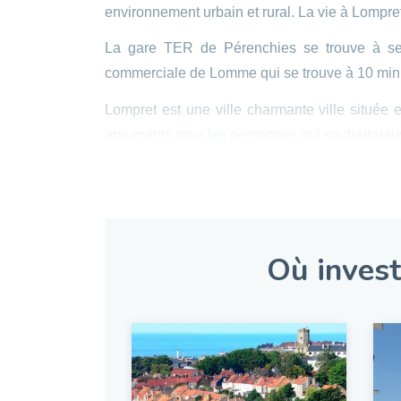
environnement urbain et rural. La vie à Lompre
La gare TER de Pérenchies se trouve à seu
commerciale de Lomme qui se trouve à 10 minu
Lompret est une ville charmante ville située 
arguments pour les personnes qui souhaiteraien
À la recherche d’un logement neuf à Lompret
appartements neufs ou maisons neuves.
Investir dans le
Où invest
Lompret se situe en zone pinel B1. La commune 
réaliser une défiscalisation immobilière.
Quels sont les avantages de cet