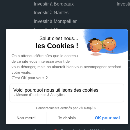
Investir à Bordeaux
Investir à Nantes
Investir à Montpellier
Investir à Nice
L'investissement dans des projets immobiliers comporte d
connaître : risque de perte totale ou partielle du capital inv
opérationnel du projet pouvant entraîner une rentabilité 
sur les risques
.
Signatures en ligne assurées par
Dividom.com
Tous droits réservés
2014 - 2026