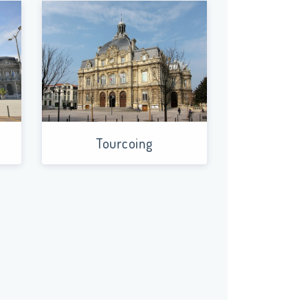
ages fiscaux et donc de défiscaliser. De plus,
mi les assurances obligatoires pour l'immobilier
estir ?
Tourcoing
ccompagne dans votre sélection de logements
vous aide dans votre sélection d’un logement
bilier neuf Marcq-en-Baroeul
Immobilier neuf
Immobilier neuf Armentières
Immobilier neuf
helles
Immobilier neuf Bousbecque
Immobilier
 Croix
Immobilier neuf Cysoing
Immobilier neuf
 Faches-thumesnil
Immobilier neuf Forest-sur-
in
Immobilier neuf Halluin
Immobilier neuf