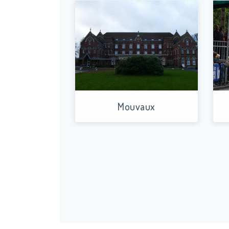
respectent ainsi les dernières normes environ
Devenir propriétaire et acheter un appartemen
investir dans le neuf vous permet d’être couver
neuf, la garantie décennale vous couvre pendan
Vous avez un projet d’investis
Mouvaux
Découvrez toutes nos annonces de programme
neufs ou d’un nouveau programme immobilier 
neuf ou d’un nouveau programme immobilier
Wasquehal
Immobilier neuf Saint-André-lez-L
Bailleul
Immobilier neuf Baisieux
Immobilier 
neuf Bouvines
Immobilier neuf Comines
Immob
Douai
Immobilier neuf Emmerin
Immobilier 
Marque
Immobilier neuf Frelinghien
Immob