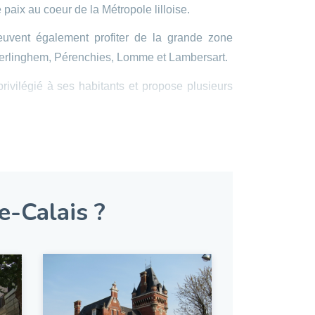
 paix au coeur de la Métropole lilloise.
uvent également profiter de la grande zone
Verlinghem, Pérenchies, Lomme et Lambersart.
rivilégié à ses habitants et propose plusieurs
immobiliers neufs à Lompret ou à proximité :
conomie d’impôt !
e-Calais ?
issement immobilier locatif, il est possible de