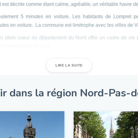
t est décrite comme étant calme, agréable, un véritable havre de
lement 5 minutes en voiture. Les habitants de Lompret pe
tes en voiture. La commune est limitrophe avec les villes de 
en plein coeur du département du Nord offre un cadre de vie p
t investir dans le neuf.
 pour habiter ou investir ? Découvrez tous les programmes 
LIRE LA SUITE
 neuf à
Lompret
: profitez d’une é
ir dans la région Nord-Pas-d
est donc éligible au dispositif Pinel. Dans le cadre d’un invest
te loi Pinel ?