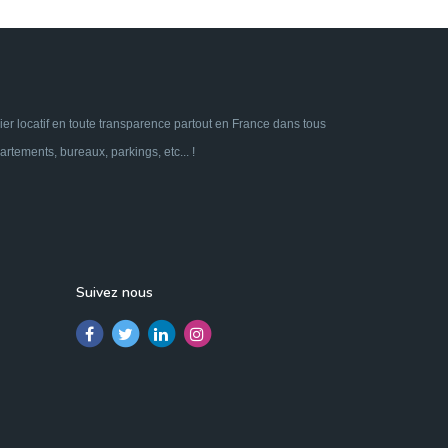
res
Immobilier neuf Lannoy
Immobilier neuf
mmobilier neuf Louvil
Immobilier neuf Lys-lez-
ilier neuf Neuville-en-Ferrain
Immobilier neuf
ûle
Immobilier neuf Ronchin
Immobilier neuf
ez-Lille
Immobilier neuf Santes
Immobilier neuf
ier locatif en toute transparence partout en France dans tous
rcoing
Immobilier neuf Tressin
Immobilier neuf
tements, bureaux, parkings, etc... !
Immobilier neuf Wattignies
Immobilier neuf
Immobilier neuf Roubaix
Immobilier neuf
rck
Immobilier neuf Wingles
Immobilier neuf
tin
Immobilier neuf Fleurbaix
Immobilier neuf
âtel-Hardelot
Immobilier neuf Marly
Immobilier
Suivez nous
ier neuf Lille